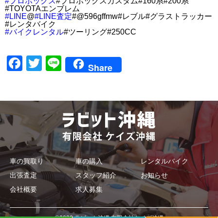
#プロボックス
#プロボックスカスタム#160系#200系
#TOYOTAエンブレム
#LINE
@
#LINE査定
#@596gffmw#レブル#グラストラッカー
#レンタバイク
#バイクレンタル
#ツーリング#250CC
Facebook
Twitter
Line
Share
車の買取り
車の購入
レンタルバイク
出張査定
スタッフ紹介
お知らせ
会社概要
求人募集