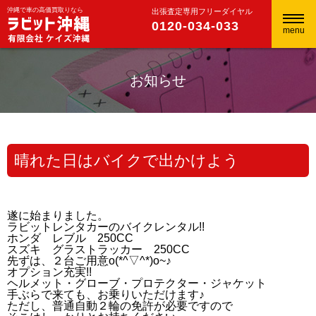
沖縄で車の高価買取りなら
出張査定専用フリーダイヤル
0120-034-033
menu
お知らせ
晴れた日はバイクで出かけよう
遂に始まりました。
ラビットレンタカーのバイクレンタル!!
ホンダ レブル 250CC
スズキ グラストラッカー 250CC
先ずは、２台ご用意o(*^▽^*)o~♪
オプション充実!!
ヘルメット・グローブ・プロテクター・ジャケット
手ぶらで来ても、お乗りいただけます♪
ただし、普通自動２輪の免許が必要ですので