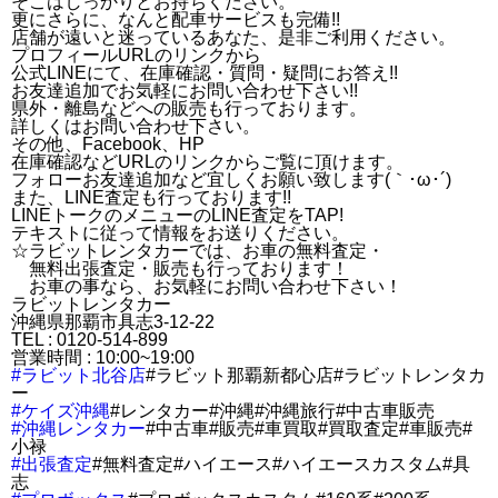
そこはしっかりとお持ちください。
更にさらに、なんと配車サービスも完備!!
店舗が遠いと迷っているあなた、是非ご利用ください。
プロフィールURLのリンクから
公式LINEにて、在庫確認・質問・疑問にお答え!!
お友達追加でお気軽にお問い合わせ下さい!!
県外・離島などへの販売も行っております。
詳しくはお問い合わせ下さい。
その他、Facebook、HP
在庫確認などURLのリンクからご覧に頂けます。
フォローお友達追加など宜しくお願い致します(｀･ω･´)ゞ
また、LINE査定も行っております!!
LINEトークのメニューのLINE査定をTAP!
テキストに従って情報をお送りください。
☆ラビットレンタカーでは、お車の無料査定・
無料出張査定・販売も行っております！
お車の事なら、お気軽にお問い合わせ下さい！
ラビットレンタカー
沖縄県那覇市具志3-12-22
TEL : 0120-514-899
営業時間 : 10:00~19:00
#ラビット北谷店
#ラビット那覇新都心店#ラビットレンタカ
ー
#ケイズ沖縄
#レンタカー#沖縄#沖縄旅行#中古車販売
#沖縄レンタカー
#中古車#販売#車買取#買取査定#車販売#
小禄
#出張査定
#無料査定#ハイエース#ハイエースカスタム#具
志